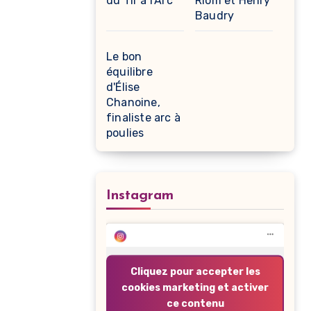
du Tir à l'Arc
Riom et Henry
Baudry
Le bon
équilibre
d'Élise
Chanoine,
finaliste arc à
poulies
Instagram
Cliquez pour accepter les
cookies marketing et activer
ce contenu