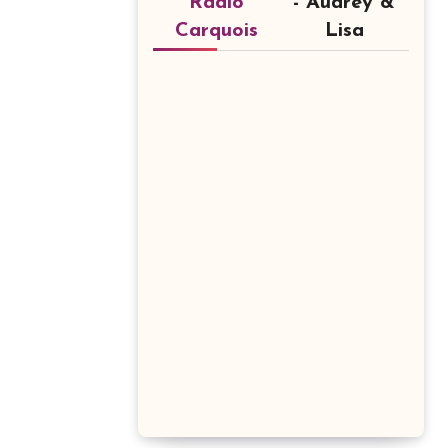
Radio
- Audrey &
Carquois
Lisa