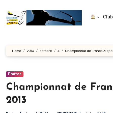
Aller
au
Clu
contenu
principal
Home
2013
octobre
4
Championnat de France 3D par
Photos
Championnat de Franc
2013