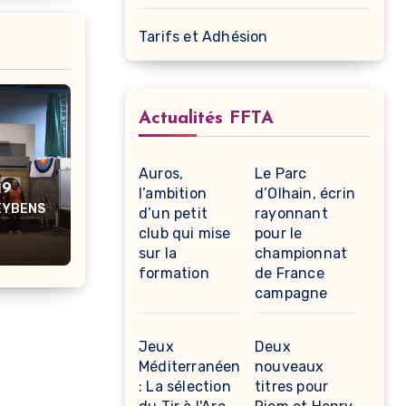
Tarifs et Adhésion
Actualités FFTA
Auros,
Le Parc
19
l’ambition
d’Olhain, écrin
'EYBENS
d’un petit
rayonnant
club qui mise
pour le
sur la
championnat
formation
de France
campagne
Jeux
Deux
Méditerranéens
nouveaux
: La sélection
titres pour