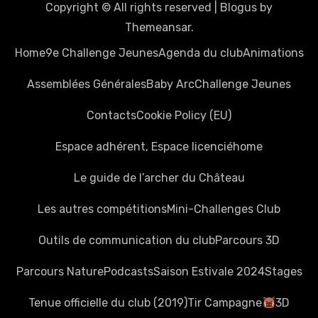
Copyright © All rights reserved
|
Blogus
by
Themeansar
.
Home
9e Challenge Jeunes
Agenda du club
Animations
Assemblées Générales
Baby Arc
Challenge Jeunes
Contacts
Cookie Policy (EU)
Espace adhérent, Espace licencié
home
Le guide de l’archer du Château
Les autres compétitions
Mini-Challenges Club
Outils de communication du club
Parcours 3D
Parcours Nature
Podcasts
Saison Estivale 2024
Stages
Tenue officielle du club (2019)
Tir Campagne
3D