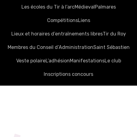
Les écoles du Tir à l’arc
Médieval
Palmares
Compétitions
Liens
Lieux et horaires d’entraînements libres
Tir du Roy
Membres du Conseil d’Administration
Saint Sébastien
Veste polaire
L’adhésion
Manifestations
Le club
Inscriptions concours