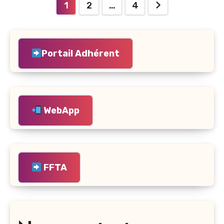
Pagination
1
2
…
4
des
publications
Portail Adhérent
WebApp
FFTA