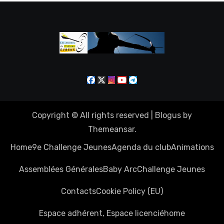
Copyright © All rights reserved
|
Blogus
by
Themeansar
.
Home
9e Challenge Jeunes
Agenda du club
Animations
Assemblées Générales
Baby Arc
Challenge Jeunes
Contacts
Cookie Policy (EU)
Espace adhérent, Espace licencié
home