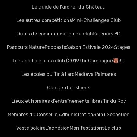
Le guide de l’archer du Château
Les autres compétitions
Mini-Challenges Club
Outils de communication du club
Parcours 3D
Parcours Nature
Podcasts
Saison Estivale 2024
Stages
Tenue officielle du club (2019)
Tir Campagne
3D
Les écoles du Tir à l’arc
Médieval
Palmares
Compétitions
Liens
Lieux et horaires d’entraînements libres
Tir du Roy
Membres du Conseil d’Administration
Saint Sébastien
Veste polaire
L’adhésion
Manifestations
Le club