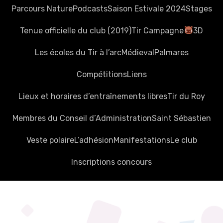
Parcours Nature
Podcasts
Saison Estivale 2024
Stages
Tenue officielle du club (2019)
Tir Campagne
3D
Les écoles du Tir à l’arc
Médieval
Palmares
Compétitions
Liens
Lieux et horaires d’entraînements libres
Tir du Roy
Membres du Conseil d’Administration
Saint Sébastien
Veste polaire
L’adhésion
Manifestations
Le club
Inscriptions concours