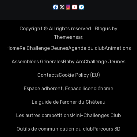
Copyright © All rights reserved
|
Blogus
by
Themeansar
.
Home
9e Challenge Jeunes
Agenda du club
Animations
Assemblées Générales
Baby Arc
Challenge Jeunes
Contacts
Cookie Policy (EU)
Espace adhérent, Espace licencié
home
Le guide de l’archer du Château
Les autres compétitions
Mini-Challenges Club
Outils de communication du club
Parcours 3D