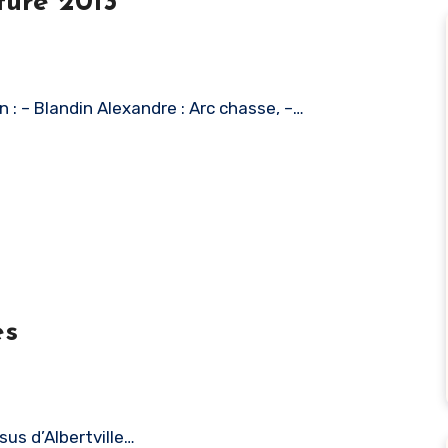
ture 2013
 : – Blandin Alexandre : Arc chasse, –…
ès
sus d’Albertville…