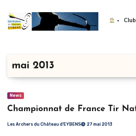
Aller
au
Clu
contenu
principal
mai 2013
News
Championnat de France Tir Nat
Les Archers du Château d'EYBENS
27 mai 2013