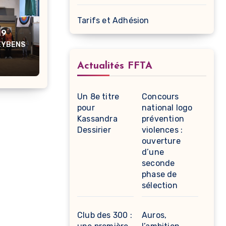
Tarifs et Adhésion
19
'EYBENS
Actualités FFTA
Un 8e titre
Concours
pour
national logo
Kassandra
prévention
Dessirier
violences :
ouverture
d’une
seconde
phase de
sélection
Club des 300 :
Auros,