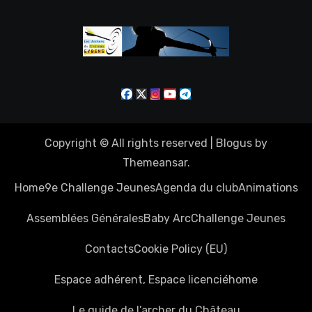
Copyright © All rights reserved
|
Blogus
by
Themeansar
.
Home
9e Challenge Jeunes
Agenda du club
Animations
Assemblées Générales
Baby Arc
Challenge Jeunes
Contacts
Cookie Policy (EU)
Espace adhérent, Espace licencié
home
Le guide de l’archer du Château