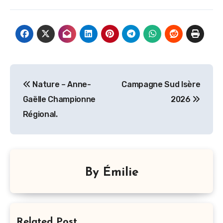
Navigation
Nature – Anne-
Campagne Sud Isère
de
Gaëlle Championne
2026
l’article
Régional.
By
Émilie
Related Post