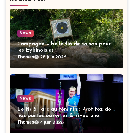
News
Campagne – belle fin de saison pour
les Eybinois.es
Thomas
28 juin 2026
News
Le tir à l’arc au féminin : Profitez de
nos portes ouvertes & vivez une
nouvelle expérience !
Thomas
4 juin 2026