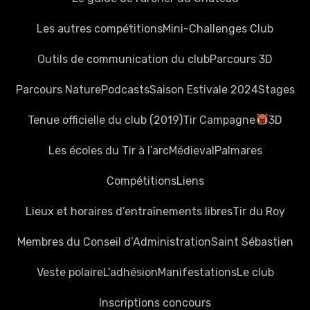
Les autres compétitions
Mini-Challenges Club
Outils de communication du club
Parcours 3D
Parcours Nature
Podcasts
Saison Estivale 2024
Stages
Tenue officielle du club (2019)
Tir Campagne
3D
Les écoles du Tir à l’arc
Médieval
Palmares
Compétitions
Liens
Lieux et horaires d’entraînements libres
Tir du Roy
Membres du Conseil d’Administration
Saint Sébastien
Veste polaire
L’adhésion
Manifestations
Le club
Inscriptions concours