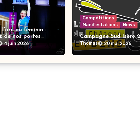
Compétitions
Manifestations
News
 l’arc au féminin :
z de nos portes
Campagne Sud Isère 
s & vivez une
Thomas
4 juin 2026
20 mai 2026
e expérience !