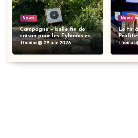
News
News
Campagne – belle fin de
Le tir à
saison pour les Eybinois.es
Profite
ouverte
Thomas
Thomas
28 juin 2026
nouvell