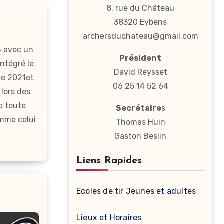
8, rue du Château
38320 Eybens
archersduchateau@gmail.com
4 avec un
Président
intégré le
David Reysset
re 2021et
06 25 14 52 64
 lors des
e toute
Secrétaire
s
omme celui
Thomas Huin
Gaston Beslin
Liens Rapides
Ecoles de tir Jeunes et adultes
Lieux et Horaires