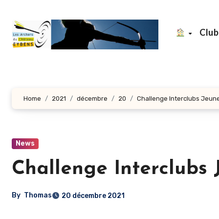
Aller
au
Clu
contenu
principal
Home
2021
décembre
20
Challenge Interclubs Jeu
News
Challenge Interclubs
By
Thomas
20 décembre 2021