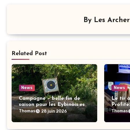
By
Les Arche
Related Post
News
News
Campagne – belle fin de
Le tir à
saison pour les Eybinois.es
Profite
ouverte
Thomas
Thomas
28 juin 2026
nouvell