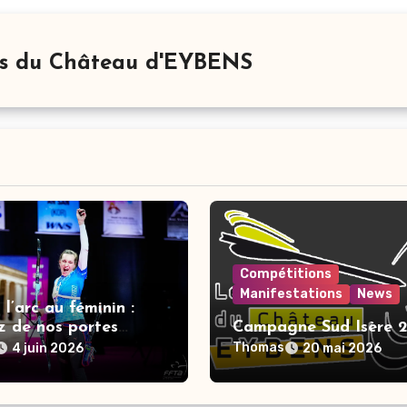
rs du Château d'EYBENS
Compétitions
Manifestations
News
 l’arc au féminin :
z de nos portes
Campagne Sud Isère 
s & vivez une
Thomas
4 juin 2026
20 mai 2026
e expérience !