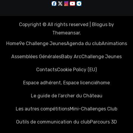
Copyright © All rights reserved
|
Blogus
by
Themeansar
.
Home
9e Challenge Jeunes
Agenda du club
Animations
Assemblées Générales
Baby Arc
Challenge Jeunes
Contacts
Cookie Policy (EU)
Espace adhérent, Espace licencié
home
Le guide de l’archer du Château
Les autres compétitions
Mini-Challenges Club
Outils de communication du club
Parcours 3D