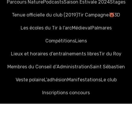
Parcours Nature
Podcasts
Saison Estivale 2024
Stages
Tenue officielle du club (2019)
Tir Campagne
3D
Les écoles du Tir à l’arc
Médieval
Palmares
Compétitions
Liens
Lieux et horaires d’entraînements libres
Tir du Roy
Membres du Conseil d’Administration
Saint Sébastien
Veste polaire
L’adhésion
Manifestations
Le club
Inscriptions concours