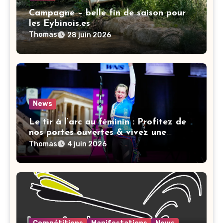
Campagne – belle fin de saison pour
les Eybinois.es
Thomas
28 juin 2026
News
Le tir à l’arc au féminin : Profitez de
nos portes ouvertes & vivez une
nouvelle expérience !
Thomas
4 juin 2026