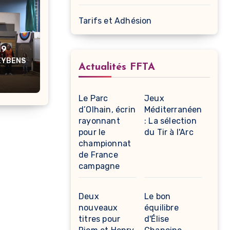
Tarifs et Adhésion
19
'EYBENS
Actualités FFTA
Le Parc
Jeux
d’Olhain, écrin
Méditerranéens
rayonnant
: La sélection
pour le
du Tir à l'Arc
championnat
de France
campagne
Deux
Le bon
nouveaux
équilibre
titres pour
d'Élise