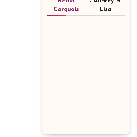
Radio
- Audrey &
Carquois
Lisa