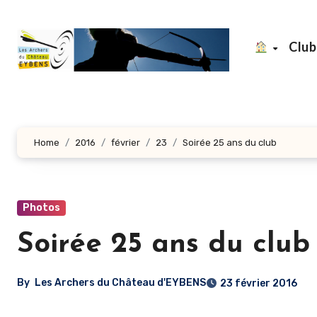
Aller
au
Clu
contenu
principal
Home
2016
février
23
Soirée 25 ans du club
Photos
Soirée 25 ans du club
By
Les Archers du Château d'EYBENS
23 février 2016