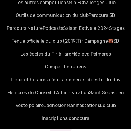
Les autres compétitions
Mini-Challenges Club
Outils de communication du club
Parcours 3D
Parcours Nature
Podcasts
Saison Estivale 2024
Stages
Tenue officielle du club (2019)
Tir Campagne
3D
Les écoles du Tir à l’arc
Médieval
Palmares
Compétitions
Liens
Lieux et horaires d’entraînements libres
Tir du Roy
Membres du Conseil d’Administration
Saint Sébastien
Veste polaire
L’adhésion
Manifestations
Le club
Inscriptions concours