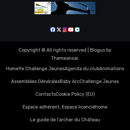
Copyright © All rights reserved
|
Blogus
by
Themeansar
.
Home
9e Challenge Jeunes
Agenda du club
Animations
Assemblées Générales
Baby Arc
Challenge Jeunes
Contacts
Cookie Policy (EU)
Espace adhérent, Espace licencié
home
Le guide de l’archer du Château